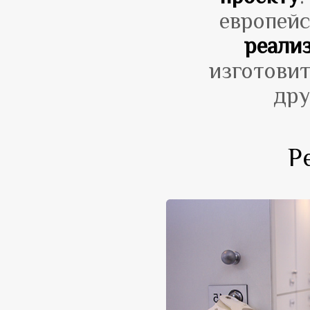
европейс
реали
изготовит
дру
Р