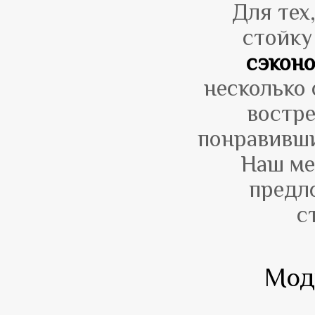
Для тех
стойку
сэкон
несколько 
востр
понравивши
Наш ме
предл
с
Мод