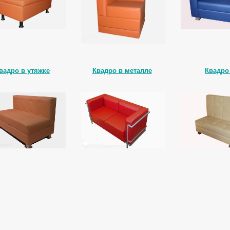
вадро в утяжке
Квадро в металле
Квадро