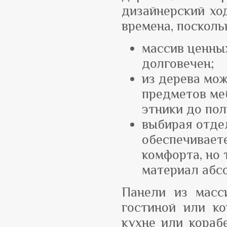
дизайнерский ход
времена, посколь
массив ценных
долговечен;
из дерева мо
предметов меб
этники до пол
выбирая отде
обеспечивает
комфорта, но 
материал абс
Панели из масс
гостиной или ко
кухне или кораб